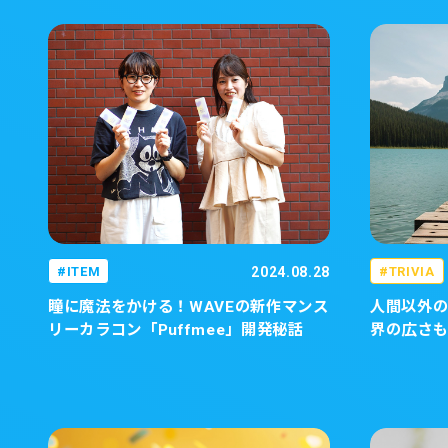
ITEM
2024.08.28
TRIVIA
瞳に魔法をかける！WAVEの新作マンス
人間以外
リーカラコン「Puffmee」開発秘話
界の広さ