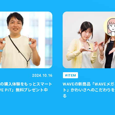
2024.10.16
ITEM
トの購入体験をもっとスマート
WAVEの新商品「WAVEメ
VE PiT」無料プレゼント中
ト」かわいさへのこだわりを
る