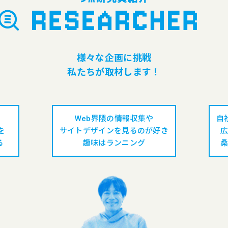
様々な企画に挑戦
私たちが取材します！
Web界隈の情報収集や
自
を
サイトデザインを見るのが好き
広
る
趣味はランニング
桑