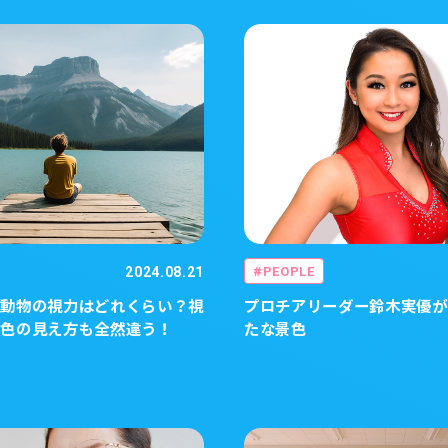
2024.08.21
PEOPLE
の動物の視力はどれくらい？視
プロチアリーダー鈴木実優が
も色の見え方も全然違う！
たな景色