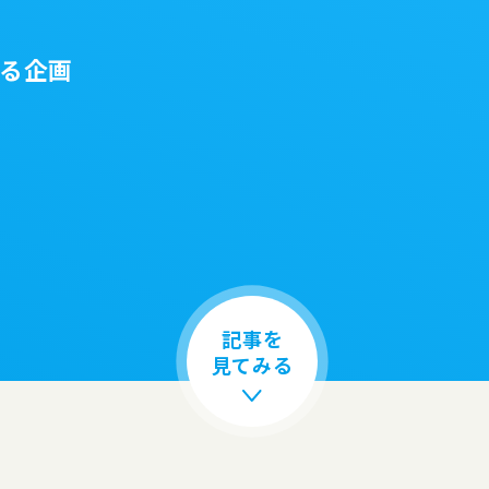
る企画
記事を
見てみる