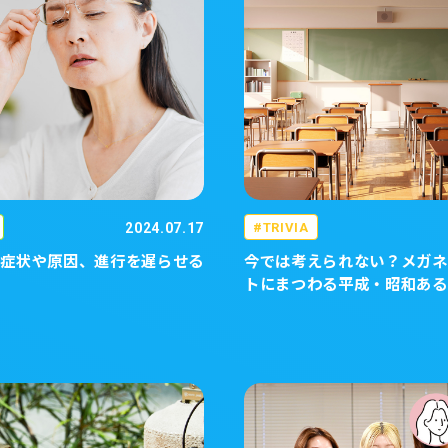
2024.07.17
TRIVIA
？症状や原因、進行を遅らせる
今では考えられない？メガネ
説
トにまつわる平成・昭和ある