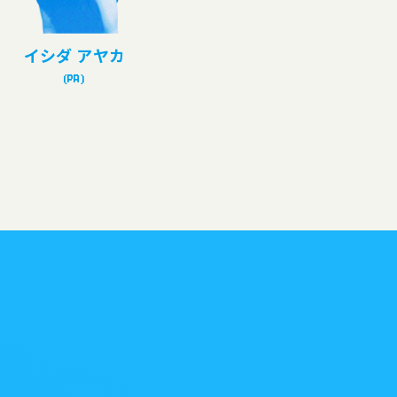
イシダ アヤカ
スダ カナ
(PR)
(Creative Dept.)