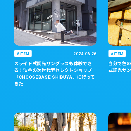
ITEM
2024.06.26
ITEM
スライド式調光サングラスも体験でき
自分で色
る！渋谷の次世代型セレクトショップ
式調光サ
「CHOOSEBASE SHIBUYA」に行って
きた