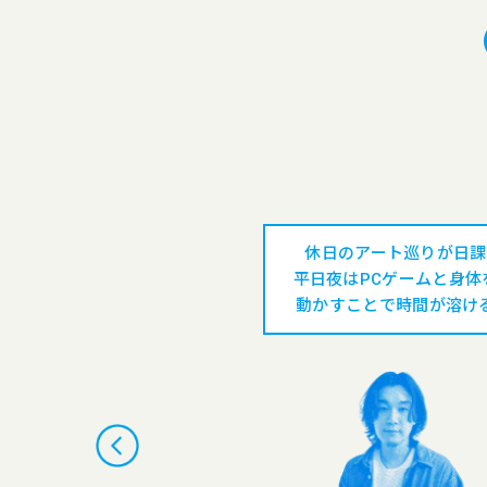
ップなデザインが得意
休日のアート巡りが日課
キャンプとお笑い芸人さ
平日夜はPCゲームと身体
のラジオを聴くこと
動かすことで時間が溶け