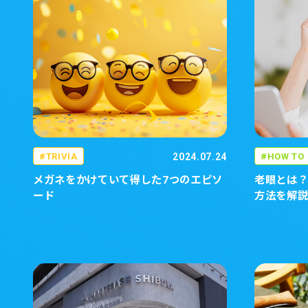
TRIVIA
2024.07.24
HOW TO
メガネをかけていて得した7つのエピソ
老眼とは
ード
方法を解