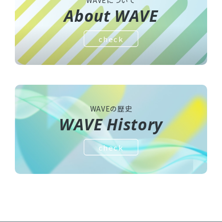
About WAVE
check
WAVEの歴史
WAVE History
check