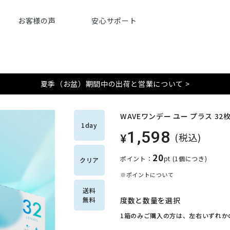
お客様の声
安心サポート
夏季（お盆）期間中の出荷と営業について >
WAVEワンデー ユー プラス 32
1day
1,598
(税込)
¥
20
ポイント：
pt
(1個につき)
クリア
※ポイントについて
送料
無料
度数と数量を選択
1箱のみご購入の方は、左右いずれか