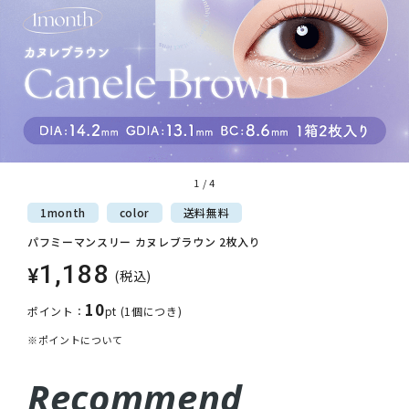
1
/
4
1month
color
送料
無料
パフミーマンスリー カヌレブラウン 2枚入り
1,188
¥
(税込)
10
ポイント：
pt
(1個につき)
※ポイントについて
Recommend