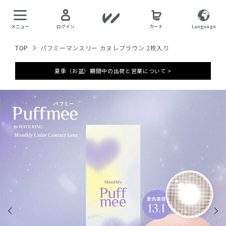
メニュー
ログイン
カート
Language
TOP
パフミーマンスリー カヌレブラウン 2枚入り
夏季（お盆）期間中の出荷と営業について >