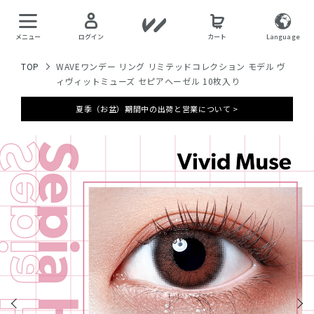
メニュー
ログイン
カート
Language
TOP
WAVEワンデー リング リミテッドコレクション モデル ヴ
ィヴィットミューズ セピアヘーゼル 10枚入り
夏季（お盆）期間中の出荷と営業について >