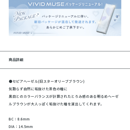
商品詳細
●セピアヘーゼル(旧スターオリーブブラウン)
気取らず自然に垢抜けた茶色の瞳に
黒目とのカラーバランスが計算されたとろみ感のある明るめヘーゼ
ルブラウンが大人っぽく垢抜けた瞳を演出してくれます。
BC：8.6mm
DIA：14.5mm