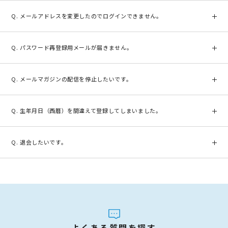
当店にてお客様の会員登録情報を確認させていただきます。
(1)スペースが入っている →一度すべての文字を削除してから、再度ご
大変お手数ではございますが、お問い合わせフォームよりお名前、ご
メールアドレスを変更したのでログインできません。
入力ください
住所、登録電話番号をご記入のうえ、カスタマーサポートセンターへ
(2)全角文字が入っている →半角英数字でご入力ください
お問い合わせください。
メールアドレスを変更した場合でも、変更前のメールアドレスで、マ
×全角ａｂｃ１２３ ○半角abc123 また、お使いの端末やブラウザに
[お問い合わせフォーム]
https://wavecontact.jp/inquiry/input/
イページにログインすることができます。 マイページにログインして
よってはお手続きできない場合もございます。
パスワード再登録用メールが届きません。
いただいた後、「会員情報編集」ボタンから編集画面に進んでいただ
ログインできない場合、端末やブラウザを変えて、再度お試しくださ
き、新しいメールアドレスへ変更をお願いします。
い。
パスワード再登録用メールが届かない場合、以下の可能性が考えられ
[マイページ]
https://wavecontact.jp/mpcustomer/inputedit/
推奨ブラウザ：Google Chrome, Microsoft Edge, Mozilla Firefox,
ます。
メールマガジンの配信を停止したいです。
Safari
(1) ご登録いただいた メールアドレスに誤りがある
マイページにログイン後、会員情報の「お得情報(メールマガジン)」
ご登録メールアドレス・パスワードどちらもご不明な場合は、お問い
からお手続きいただけます。
生年月日（西暦）を間違えて登録してしまいました。
合わせフォームよりお名前、ご住所、登録電話番号をご記入のうえ、
[マイページ]
https://wavecontact.jp/mpcustomer/inputedit/
カスタマーサポートセンターへお問い合わせください。
システム上 、お客様ご自身による生年月日（西暦）の変更・再設定は
[お問い合わせフォーム]
https://wavecontact.jp/inquiry/input/
できかねます。お問い合わせフォームにお名前、ご登録電話番号、ご
退会したいです。
(2) 特定ドメインからのメール受信が許可されていない
希望の生年月日（西暦）をご記入のうえ、カスタマーサポートセンタ
ドメイン指定受信機能をご利用のお客様は、当店からのメールが届か
ーへお問い合わせください。
カスタマーサポートにて退会を承ります。大変お手数ではございます
ない可能性がございます。
[お問い合わせフォーム]
https://wavecontact.jp/inquiry/input/
が、お問い合せフォームよりお名前、ご住所、登録電話番号をご記入
受信設定をご確認のうえ、再度マイページログイン時の「パスワード
のうえ、メールにてカスタマーサポートセンターへお問い合わせくだ
を忘れた方はこちら」より、ご登録のメールアドレスを入力してくだ
さい。
さい。
[お問い合わせフォーム]
https://wavecontact.jp/inquiry/input/
[マイページ]
https://wavecontact.jp/mpcustomer/inputedit/
(3) 迷惑メール扱いとなっている
よくある質問を探す