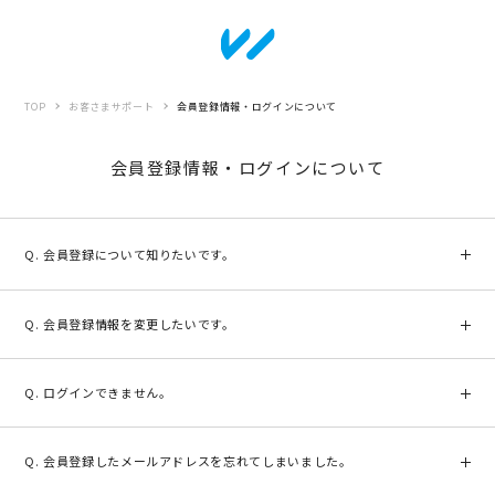
TOP
お客さまサポート
会員登録情報・ログインについて
会員登録情報・ログインについて
会員登録について知りたいです。
ご注文いただく際には、お客様情報の登録が必要になります。新規会
員登録フォームの必須項目をご入力いただきお手続きください。
会員登録情報を変更したいです。
なお、フリーメールアドレス(Yahoo!メール、Hotmailなど)や携帯電
話のメールアドレスをお使いのお客様は、ご注文前に当店からの自動
ご登録情報の変更はマイページよりお客様ご自身で変更が可能です。
送信メールを受信できるよう受信設定の確認もお願いします。
ログイン後、「会員情報編集」よりお手続きください。
ログインできません。
なお、お手続きが確定したご注文には、マイページよりご変更いただ
いた内容は反映されません。
ご不便をおかけして、申し訳ございません。
[マイページ]
https://wavecontact.jp/mpcustomer/inputedit/
マイページよりログインができない場合、以下をご確認いただき再度
会員登録したメールアドレスを忘れてしまいました。
お試しください。