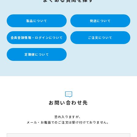
ご利用のメールアドレスやメールソフト(iCloud、Yahoo!メール、
Hotmail、Gmailなど)の設定、機能によっては、当店からのメールを
受信できないことや迷惑メールフォルダに振り分けられる可能性がご
ざいます。
製品について
発送について
受信設定をご確認のうえ、再度マイページログイン時の「パスワード
を忘れた方はこちら」より、ご登録のメールアドレスを入力してくだ
さい。
会員登録情報・ログインについて
ご注文について
[マイページ]
https://wavecontact.jp/mpcustomer/inputedit/
定期便について
お問い合わせ先
恐れ入りますが、
メール・お電話でのご注文は受け付けておりません。