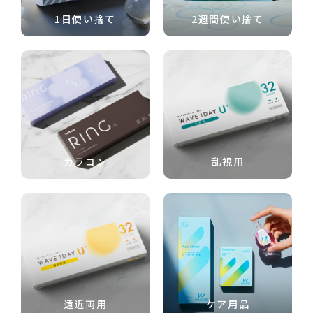
1日使い捨て
2週間使い捨て
カラコン
乱視用
遠近両用
ケア用品