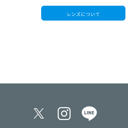
男性 / 64mm
レンズについて
薄型
非球面レンズ
+￥1300