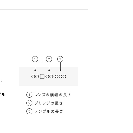
薄型非球面レンズ
取扱度数
屈折率
用）の日本人の平均値
0.00～-6.00
1.56