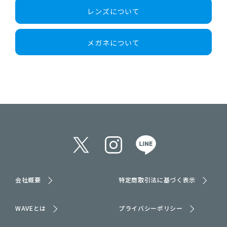
スタンダード球面レンズ
1.56
男性 / 64mm
女性 / 62mm
（オススメ：0.00～-3.00）
レンズについて
薄型
-0.50～-8.00
1.60
メガネについて
非球面レンズ
UV400
（オススメ：-3.25～-8.00）
+￥1300
会社概要
特定商取引法に基づく表示
WAVEとは
プライバシーポリシー