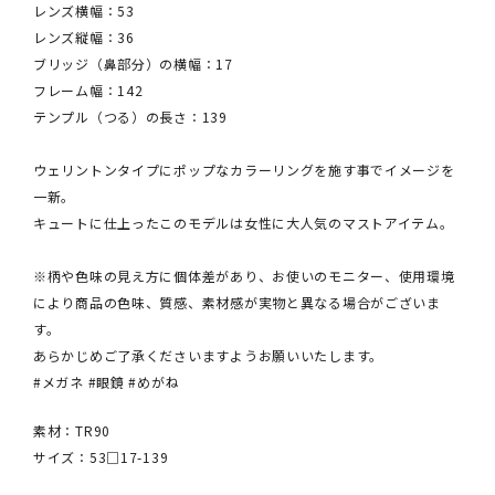
レンズ横幅：53
レンズ縦幅：36
ブリッジ（鼻部分）の横幅：17
フレーム幅：142
テンプル（つる）の長さ：139
ウェリントンタイプにポップなカラーリングを施す事でイメージを
一新。
キュートに仕上ったこのモデルは女性に大人気のマストアイテム。
※柄や色味の見え方に個体差があり、お使いのモニター、使用環境
により商品の色味、質感、素材感が実物と異なる場合がございま
す。
あらかじめご了承くださいますようお願いいたします。
#メガネ #眼鏡 #めがね
素材：TR90
サイズ：53□17-139