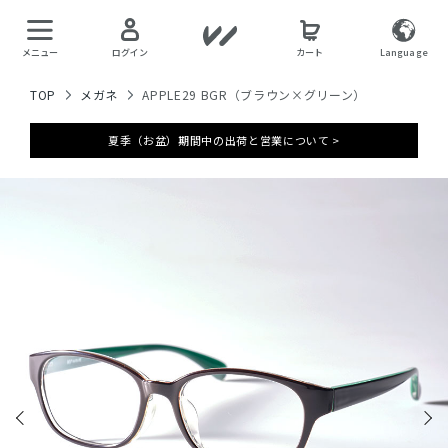
メニュー
ログイン
カート
Language
TOP
メガネ
APPLE29 BGR（ブラウン×グリーン）
夏季（お盆）期間中の出荷と営業について >