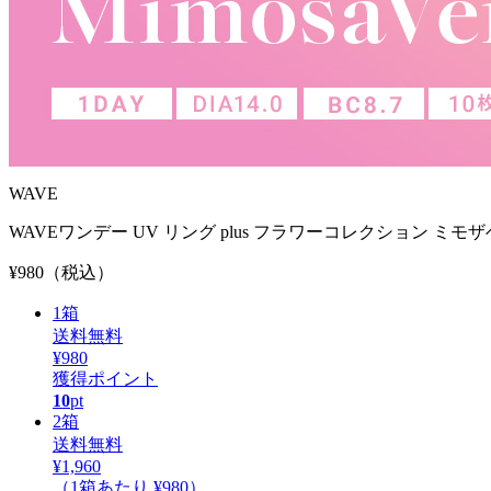
WAVE
WAVEワンデー UV リング plus フラワーコレクション ミモザ
¥980
（税込）
1
箱
送料無料
¥980
獲得ポイント
10
pt
2
箱
送料無料
¥1,960
（1箱あたり
¥980
）