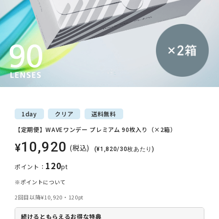
1day
クリア
送料
無料
【定期便】WAVEワンデー プレミアム 90枚入り（×2箱）
10,920
¥
(税込)
(¥1,820/30枚あたり)
120
ポイント：
pt
※ポイントについて
2回目以降
¥10,920・120pt
続けるともらえるお得な特典