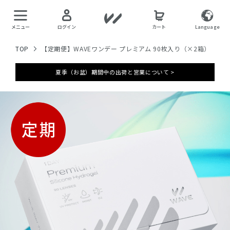
メニュー
ログイン
カート
Language
TOP
【定期便】WAVEワンデー プレミアム 90枚入り（×2箱）
夏季（お盆）期間中の出荷と営業について >