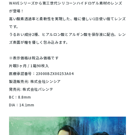
WAVEシリーズから第三世代シリコーンハイドロゲル素材のレンズ
が登場！
高い酸素透過率と柔軟性を実現した、瞳に優しい1日使い捨てレンズ
です。
うるおい成分2種、ヒアルロン酸とアルギン酸を保存液に配合。レン
ズ表面が瞳を優しく包み込みます。
※表示価格は税込み価格です
片眼3ヶ月 / 1箱90枚入
医療承認番号：23000BZX00253A04
製造販売元: 株式会社シンシア
発売元: 株式会社パレンテ
BC：8.8mm
DIA：14.1mm