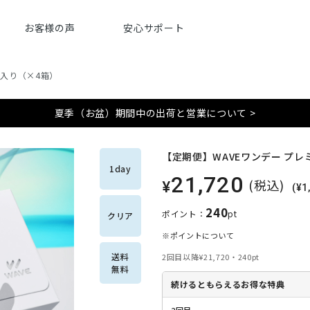
お客様の声
安心サポート
枚入り（×4箱）
夏季（お盆）期間中の出荷と営業について >
【定期便】WAVEワンデー プレ
1day
21,720
(税込)
¥
(¥
240
ポイント：
pt
クリア
※ポイントについて
送料
2回目以降
¥21,720・240pt
無料
続けるともらえるお得な特典