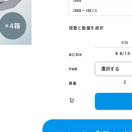
2回目
3回目～
3回ごと
度数と数量を選択
右目
8.8/14.
BC/DIA
PWR
2
数量