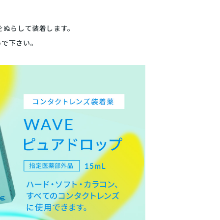
をぬらして装着します。
いで下さい。