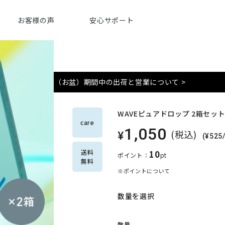
お客様の声
安心サポート
夏季（お盆）期間中の出荷と営業について >
WAVEピュアドロップ 2箱セッ
care
1,050
(税込)
¥
(¥52
送料
10
ポイント：
pt
無料
※ポイントについて
数量を選択
数量