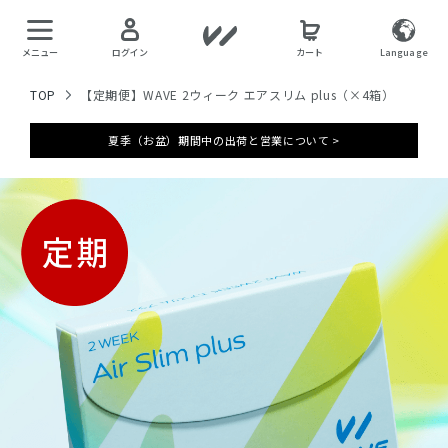
メニュー
ログイン
カート
Language
TOP
【定期便】WAVE 2ウィーク エアスリム plus（×4箱）
夏季（お盆）期間中の出荷と営業について >