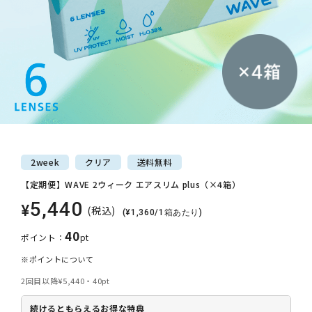
2week
クリア
送料
無料
【定期便】WAVE 2ウィーク エアスリム plus（×4箱）
5,440
¥
(税込)
(¥1,360/1箱あたり)
40
ポイント：
pt
※ポイントについて
2回目以降
¥5,440・40pt
続けるともらえるお得な特典