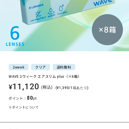
2week
クリア
送料
無料
WAVE 2ウィーク エアスリム plus（×8箱）
11,120
¥
(税込)
(¥1,390/1箱あたり)
80
ポイント：
pt
※ポイントについて