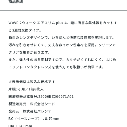
商品詳細
WAVE 2ウィーク エアスリム plusは、瞳に有害な紫外線をカットす
る2週間交換タイプ。
独自のレンズデザインで、いちだんと快適な装用感を実現します。
汚れを引き寄せにくく、丈夫な非イオン性素材を採用。クリーンで
クリアな視界が続きます。
また、弾力性のある素材ですので、カタチがくずれにくく、はじめ
てソフトコンタクトレンズを使う方でも取扱いが簡単です。
※表示価格は税込み価格です
片眼3ヶ月／1箱6枚入
医療機器承認番号:23000BZX00071A01
製造販売元：株式会社シード
発売元：株式会社パレンテ
BC（ベースカーブ）：8.70mm
DIA：14.0mm