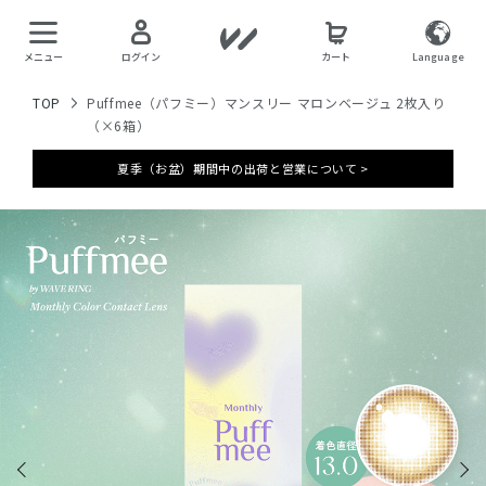
メニュー
ログイン
カート
Language
TOP
Puffmee（パフミー）マンスリー マロンベージュ 2枚入り
（×6箱）
夏季（お盆）期間中の出荷と営業について >