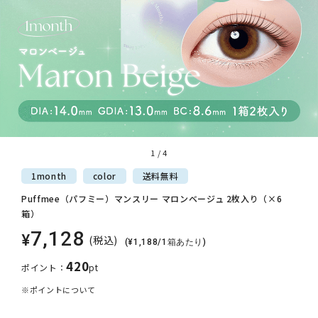
1
/
4
1month
color
送料
無料
Puffmee（パフミー）マンスリー マロンベージュ 2枚入り（×6
箱）
7,128
¥
(税込)
(¥1,188/1箱あたり)
420
ポイント：
pt
※ポイントについて