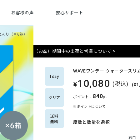
お客様の声
安心サポート
0枚入り（×6箱）
夏季（お盆）期間中の出荷と営業について >
WAVEワンデー ウォータースリム 
1day
10,080
(税込)
¥
(¥
840
ポイント：
pt
クリア
※ポイントについて
送料
無料
度数と数量を選択
右目