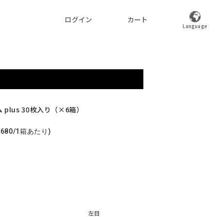
ログイン
カート
Language
plus 30枚入り（×6箱）
1,680/1箱あたり)
左目