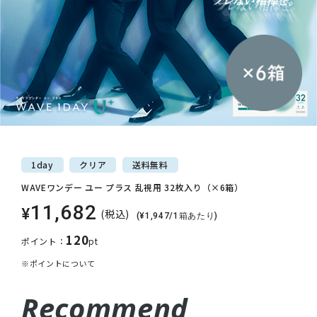
1day
クリア
送料
無料
WAVEワンデー ユー プラス 乱視用 32枚入り（×6箱）
11,682
¥
(税込)
(¥1,947/1箱あたり)
120
ポイント：
pt
※ポイントについて
Recommend