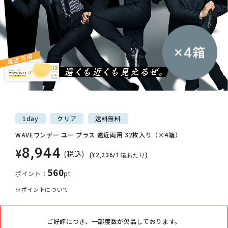
1day
クリア
送料
無料
WAVEワンデー ユー プラス 遠近両用 32枚入り（×4箱）
8,944
¥
(税込)
(¥2,236/1箱あたり)
560
ポイント：
pt
※ポイントについて
ご好評につき、一部度数が欠品しております。