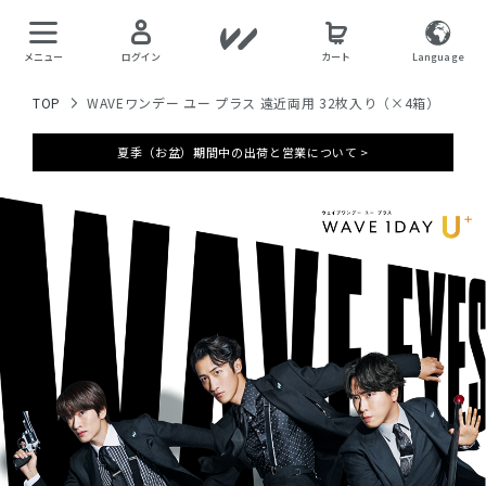
メニュー
ログイン
カート
Language
TOP
WAVEワンデー ユー プラス 遠近両用 32枚入り（×4箱）
夏季（お盆）期間中の出荷と営業について >