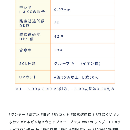
#ワンデー #高含水 #国産 #UVカット #酸素透過性 #汚れにくい #う
るおい #アルギン酸 #ウェイブ #ユープラス #WAVEワンデーU+ #ウ
ェイブワンデーU+ #遠近両用 #遠近 #老眼 #1day #202602新発売