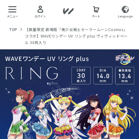
メニュー
ログイン
カート
Language
TOP
【数量限定 劇場版「美少女戦士セーラームーンCosmos」
コラボ】WAVEワンデー UV リング plus ヴィヴィッドベー
ル 30枚入り