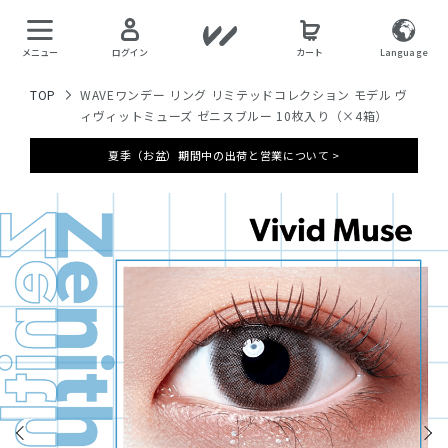
メニュー
ログイン
カート
Language
TOP
WAVEワンデー リング リミテッドコレクション モデル ヴ
ィヴィットミューズ ゼニスブルー 10枚入り（×4箱）
夏季（お盆）期間中の出荷と営業について >