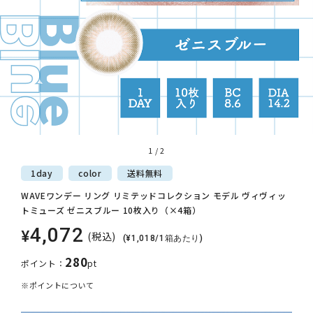
1
/
2
1day
color
送料
無料
WAVEワンデー リング リミテッドコレクション モデル ヴィヴィッ
トミューズ ゼニスブルー 10枚入り（×4箱）
4,072
¥
(税込)
(¥1,018/1箱あたり)
280
ポイント：
pt
※ポイントについて