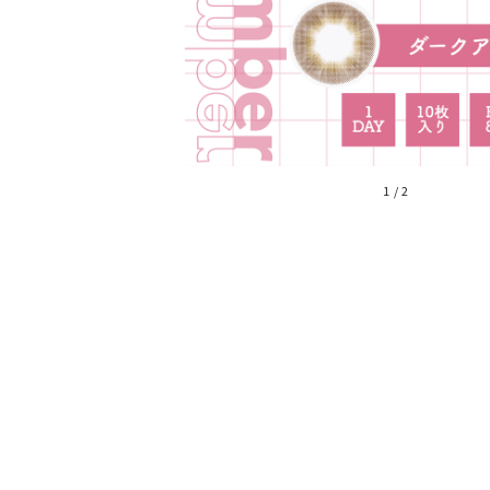
1
/
2