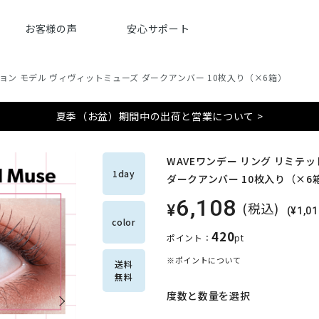
お客様の声
安心サポート
ション モデル ヴィヴィットミューズ ダークアンバー 10枚入り（×6箱）
夏季（お盆）期間中の出荷と営業について >
WAVEワンデー リング リミテ
1day
ダークアンバー 10枚入り（×6
6,108
(税込)
¥
(¥1,
color
420
ポイント：
pt
※ポイントについて
送料
無料
度数と数量を選択