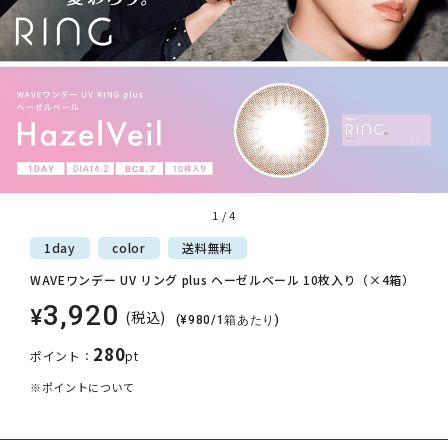
1
/
4
1day
color
送料
無料
WAVEワンデー UV リング plus ヘーゼルベール 10枚入り（×4箱）
3,920
¥
(税込)
(¥980/1箱あたり)
280
ポイント：
pt
※ポイントについて