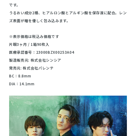
です。
うるおい成分2種、ヒアルロン酸とアルギン酸を保存液に配合。レン
ズ表面が瞳を優しく包み込みます。
※表示価格は税込み価格です
片眼3ヶ月 / 1箱90枚入
医療承認番号：23000BZX00253A04
製造販売元: 株式会社シンシア
発売元: 株式会社パレンテ
BC：8.8mm
DIA：14.1mm