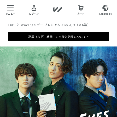
メニュー
ログイン
カート
Language
TOP
WAVEワンデー プレミアム 30枚入り（×6箱）
夏季（お盆）期間中の出荷と営業について >