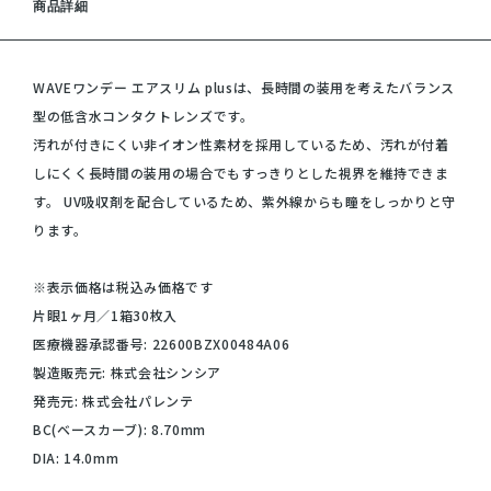
商品詳細
WAVEワンデー エアスリム plusは、長時間の装用を考えたバランス
型の低含水コンタクトレンズです。
汚れが付きにくい非イオン性素材を採用しているため、汚れが付着
しにくく長時間の装用の場合でもすっきりとした視界を維持できま
す。 UV吸収剤を配合しているため、紫外線からも瞳をしっかりと守
ります。
※表示価格は税込み価格です
片眼1ヶ月／1箱30枚入
医療機器承認番号: 22600BZX00484A06
製造販売元: 株式会社シンシア
発売元: 株式会社パレンテ
BC(ベースカーブ): 8.70mm
DIA: 14.0mm