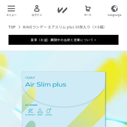
メニュー
ログイン
カート
Language
TOP
WAVEワンデー エアスリム plus 30枚入り（×6箱）
夏季（お盆）期間中の出荷と営業について >