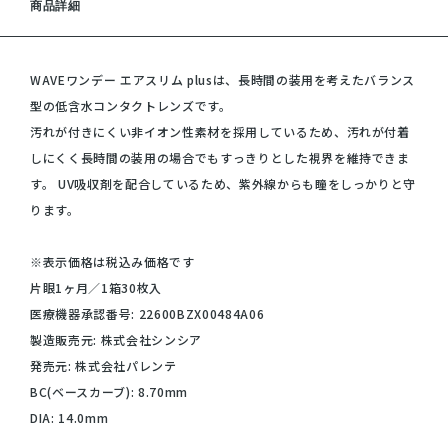
商品詳細
WAVEワンデー エアスリム plusは、長時間の装用を考えたバランス
型の低含水コンタクトレンズです。
汚れが付きにくい非イオン性素材を採用しているため、汚れが付着
しにくく長時間の装用の場合でもすっきりとした視界を維持できま
す。 UV吸収剤を配合しているため、紫外線からも瞳をしっかりと守
ります。
※表示価格は税込み価格です
片眼1ヶ月／1箱30枚入
医療機器承認番号: 22600BZX00484A06
製造販売元: 株式会社シンシア
発売元: 株式会社パレンテ
BC(ベースカーブ): 8.70mm
DIA: 14.0mm