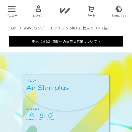
メニュー
ログイン
カート
Language
TOP
WAVEワンデー エアスリム plus 30枚入り（×2箱）
夏季（お盆）期間中の出荷と営業について >