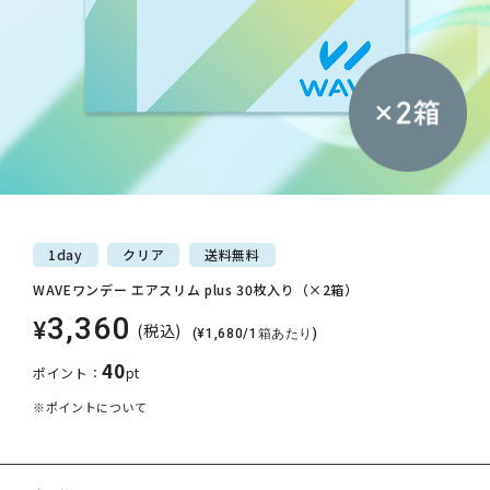
1day
クリア
送料
無料
WAVEワンデー エアスリム plus 30枚入り（×2箱）
3,360
¥
(税込)
(¥1,680/1箱あたり)
40
ポイント：
pt
※ポイントについて