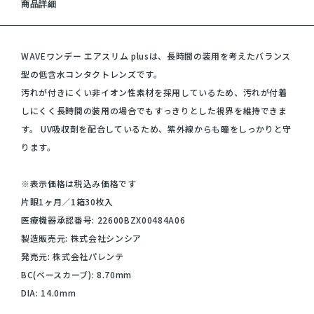
商品詳細
WAVEワンデー エアスリム plusは、長時間の装用を考えたバランス
型の低含水コンタクトレンズです。
汚れが付きにくい非イオン性素材を採用しているため、汚れが付着
しにくく長時間の装用の場合でもすっきりとした視界を維持できま
す。 UV吸収剤を配合しているため、紫外線からも瞳をしっかりと守
ります。
※表示価格は税込み価格です
片眼1ヶ月／1箱30枚入
医療機器承認番号: 22600BZX00484A06
製造販売元: 株式会社シンシア
発売元: 株式会社パレンテ
BC(ベースカーブ): 8.70mm
DIA: 14.0mm