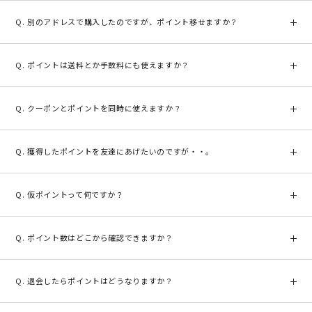
とご利用いただけません。確定ポイントのタイミングについては、
有効期限は1年間となります。最後にポイントを獲得した月から1年間
「
ポイント付与について
」をご確認ください。
経過するまでに、新たなポイントを獲得しない場合、獲得ポイントは
別のアドレスで購入したのですが、ポイント移せますか？
全て消滅します。もちろん、1年間に1度でもポイントを獲得すればポ
イントは消滅しません。
申し訳ございません。異なるメールアドレスへの合算や統合はできま
せん。
ポイントは送料とか手数料にも使えますか？
お支払い合計金額（送料、手数料含む）に対してご利用いただくこと
が可能です。しかしながら、返品交換の再送料や手数料のみでのご利
クーポンとポイントを同時に使えますか？
用はできません。
申し訳ございません。クーポンとは同時にご利用いただけません。
獲得したポイントを友達にあげたいのですが・・。
他の会員へポイントを譲渡する事はできません。異なるメールアドレ
スへの合算や統合は一切できませんのでご注意ください。
仮ポイントって何ですか？
付与されたポイントが、確定ポイントへ変更される前の一時的な状態
です。仮ポイントは購入商品が到着してから10日前後で確定ポイント
ポイント数はどこから確認できますか？
となります。
※仮ポイントの状態では、ご使用することはできませんのでご注意く
ポイント履歴はマイページよりログインしていただき「ポイント履
ださい。
歴」よりご確認いただけます。
退会したらポイントはどうなりますか？
原則として退会した時点で保有している全てのポイントは無効となり