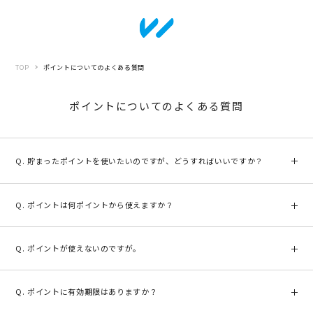
TOP
ポイントについてのよくある質問
ポイントについてのよくある質問
貯まったポイントを使いたいのですが、どうすればいいですか？
ご利用可能なポイント（1ポイント以上）がございましたら、ご注文手
続きの途中（お支払い方法選択画面）で、お支払い方法を選択後、利
ポイントは何ポイントから使えますか？
用されるポイントを決められます。
※1回のご注文でご利用できるポイントは3000ポイントまでとなりま
1ポイントからご利用いただけます。
す。
※1回のご注文でご利用できるポイントは3000ポイントまでとなりま
ポイントが使えないのですが。
す。
確定ポイントをお持ちでないか、1か月のご利用上限の9000ポイント
を既にご利用いただいている場合は、お使いいただけません。また、
ポイントに有効期限はありますか？
ご購入いただいた際に獲得されたポイントが、仮ポイントの状態です