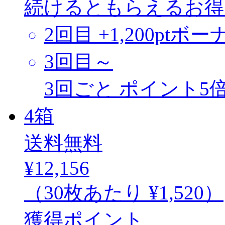
続けるともらえるお得
2回目
+1,200ptボー
3回目～
3回ごと
ポイント5
4
箱
送料無料
¥12,156
（30枚あたり
¥1,520
）
獲得ポイント