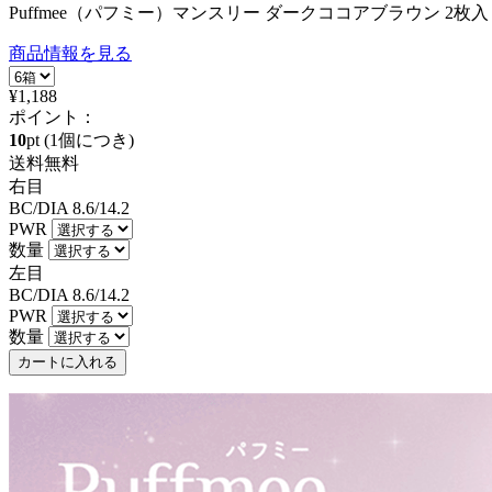
Puffmee（パフミー）マンスリー ダークココアブラウン 2枚入
商品情報を見る
¥1,188
ポイント：
10
pt
(1個につき)
送料無料
右目
BC/DIA
8.6/14.2
PWR
数量
左目
BC/DIA
8.6/14.2
PWR
数量
カートに入れる