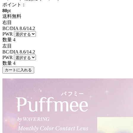
ポイント：
80
pt
送料無料
右目
BC/DIA
8.6/14.2
PWR
数量
4
左目
BC/DIA
8.6/14.2
PWR
数量
4
カートに入れる