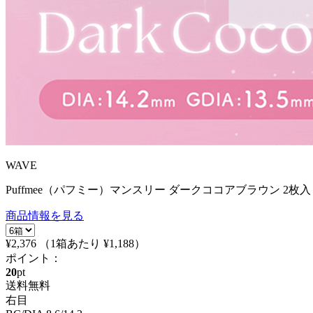
WAVE
Puffmee（パフミー）マンスリー ダークココアブラウン 2枚入
商品情報を見る
¥2,376
（1箱あたり
¥1,188
）
ポイント：
20
pt
送料無料
右目