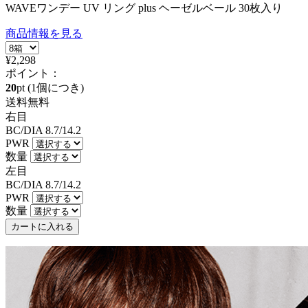
WAVEワンデー UV リング plus ヘーゼルベール 30枚入り
商品情報を見る
¥2,298
ポイント：
20
pt
(1個につき)
送料無料
右目
BC/DIA
8.7/14.2
PWR
数量
左目
BC/DIA
8.7/14.2
PWR
数量
カートに入れる