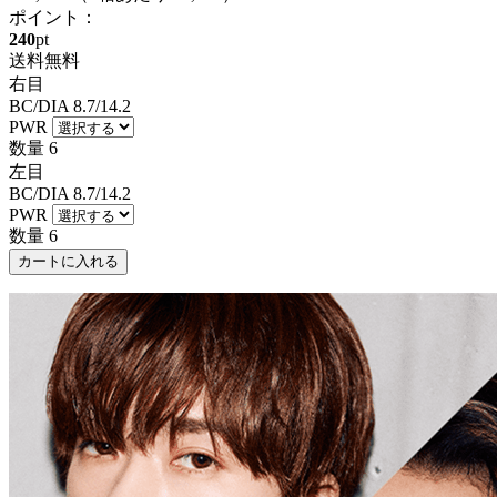
ポイント：
240
pt
送料無料
右目
BC/DIA
8.7/14.2
PWR
数量
6
左目
BC/DIA
8.7/14.2
PWR
数量
6
カートに入れる