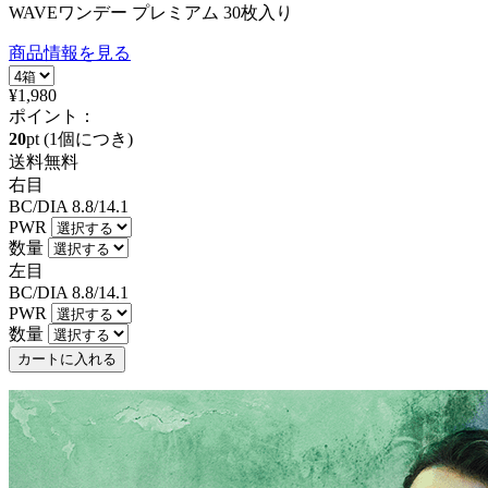
WAVEワンデー プレミアム 30枚入り
商品情報を見る
¥1,980
ポイント：
20
pt
(1個につき)
送料無料
右目
BC/DIA
8.8/14.1
PWR
数量
左目
BC/DIA
8.8/14.1
PWR
数量
カートに入れる