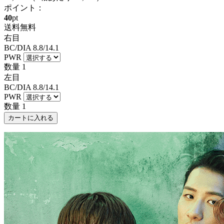
ポイント：
40
pt
送料無料
右目
BC/DIA
8.8/14.1
PWR
数量
1
左目
BC/DIA
8.8/14.1
PWR
数量
1
カートに入れる